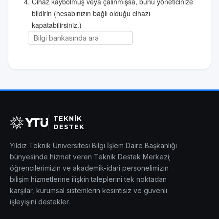
Cihaz kaybolmuş veya çalınmışsa, bunu yöneticinize
bildirin (hesabınızın bağlı olduğu cihazı
kapatabilirsiniz.)
TEKNİK
DESTEK
Yıldız Teknik Üniversitesi Bilgi İşlem Daire Başkanlığı
bünyesinde hizmet veren Teknik Destek Merkezi;
öğrencilerimizin ve akademik-idari personelimizin
bilişim hizmetlerine ilişkin taleplerini tek noktadan
karşılar, kurumsal sistemlerin kesintisiz ve güvenli
işleyişini destekler.