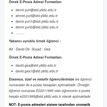
Örnek E-Posta Adresi Formatları:
demir.yurt@std.yildiz.edu.tr
ahmet.yurt@std.yildiz.edu.tr
demir.yurt1@std.yildiz.edu.tr
demir.yurt2@std.yildiz.edu.tr
.........
Yabancı uyruklu örnek öğrenci :
Ad : David De
Soyad : Gea
Örnek E-Posta Adresi Formatları:
david.gea@std.yildiz.edu.tr
david.gea1@std.yildiz.edu.tr
Erasmus, özel ve misafir öğrencilerimize
ise öğrenci
numaraları ile e-posta hesapları açılmaktadır. Örneğin
öğrenci numarası E22011995 olan öğrencinin e-posta
hesabı e2201995@std.yildiz.edu.tr olarak açılmaktadır.
NOT: E-posta adresleri sistem tarafından otomatik