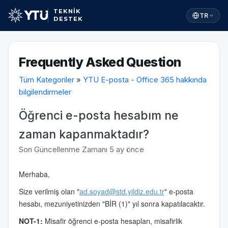
TEKNİK
TR
DESTEK
Frequently Asked Question
Tüm Kategoriler
»
YTU E-posta - Office 365 hakkında
bilgilendirmeler
Öğrenci e-posta hesabım ne
zaman kapanmaktadır?
Son Güncellenme Zamanı 5 ay önce
Merhaba,
Size verilmiş olan "
ad.soyad@std.yildiz.edu.tr
" e-posta
hesabı, mezuniyetinizden "BİR (1)" yıl sonra kapatılacaktır.
NOT-1:
Misafir öğrenci e-posta hesapları, misafirlik